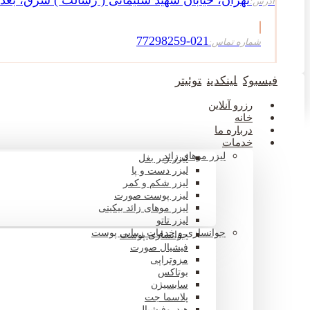
تهران، خیابان شهید سلیمانی ( رسالت ) شرق، بعد از
آدرس:
021-77298259
شماره تماس:
فیسبوک
لینکدین
توئیتر
رزرو آنلاین
خانه
درباره ما
خدمات
لیزر موهای زائد
لیزر زیر بغل
لیزر دست و پا
لیزر شکم و کمر
لیزر پوست صورت
لیزر موهای زائد بیکینی
لیزر تاتو
جوانسازی و خدمات زیبایی پوست
جوانسازی پوست
فیشیال صورت
مزوتراپی
بوتاکس
سابسیژن
پلاسما جت
هیدروفیشیال