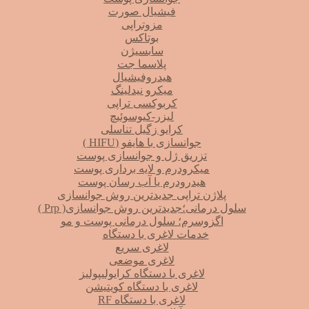
فیشیال صورت
مزوتراپی
بوتاکس
سابسیژن
پلاسما جت
هیدروفیشیال
میکرو نیدلینگ
کربوکسی تراپی
لیزر-کیوسوئیچ
کرایو زگیل تناسلی
جوانسازی با هایفو (HIFU )
تزریق ژل و جوانسازی پوست
میکرودرم و لایه برداری پوست
هیدرودرم یا آب رسان پوست
پلاژن تراپی جدیدترین روش جوانسازی
سلول درمانی؛جدیدترین روش جوانسازی( Prp )
اگزوسرم؛ سلول درمانی پوست و مو
خدمات لاغری با دستگاه
لاغری سریع
لاغری موضعی
لاغری با دستگاه کرایولیپولیز
لاغری با دستگاه کویتیشن
لاغری با دستگاه RF