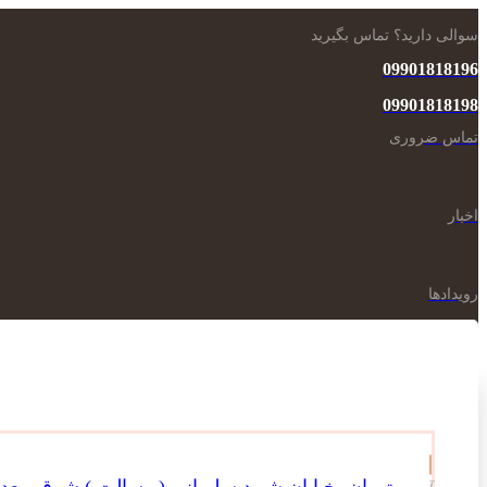
سوالی دارید؟ تماس بگیرید
09901818196
09901818198
تماس ضروری
اخبار
رویدادها