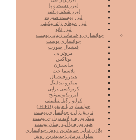
لیزر دست و پا
لیزر شکم و کمر
لیزر پوست صورت
لیزر موهای زائد بیکینی
لیزر تاتو
جوانسازی و خدمات زیبایی پوست
جوانسازی پوست
فیشیال صورت
مزوتراپی
بوتاکس
سابسیژن
پلاسما جت
هیدروفیشیال
میکرو نیدلینگ
کربوکسی تراپی
لیزر-کیوسوئیچ
کرایو زگیل تناسلی
جوانسازی با هایفو (HIFU )
تزریق ژل و جوانسازی پوست
میکرودرم و لایه برداری پوست
هیدرودرم یا آب رسان پوست
پلاژن تراپی جدیدترین روش جوانسازی
سلول درمانی؛جدیدترین روش