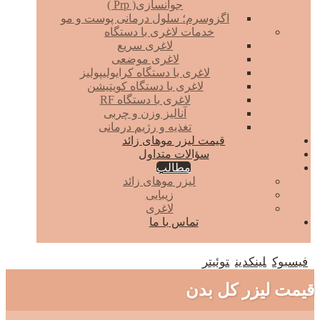
جوانسازی( Prp )
اگزوسرم؛ سلول درمانی پوست و مو
خدمات لاغری با دستگاه
لاغری سریع
لاغری موضعی
لاغری با دستگاه کرایولیپولیز
لاغری با دستگاه کویتیشن
لاغری با دستگاه RF
آنالیز وزن و چربی
تغذیه و رژیم درمانی
قیمت لیزر موهای زائد
سؤالات متداول
مطالب
لیزر موهای زائد
زیبایی
لاغری
تماس با ما
فیسبوک
لینکدین
توئیتر
قیمت لیزر کل بدن