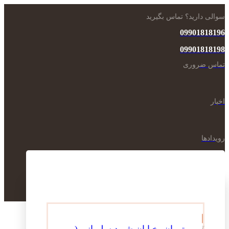
سوالی دارید؟ تماس بگیرید
09901818196
09901818198
تماس ضروری
اخبار
رویدادها