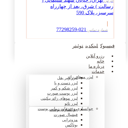
تهران، خیابان شهید سلیمانی (
آدرس:
رسالت ) شرق، بعد از چهارراه
سرسبز، پلاک 590
021-77298259
شماره تماس:
فیسبوک
لینکدین
توئیتر
رزرو آنلاین
خانه
درباره ما
خدمات
لیزر موهای زائد
لیزر زیر بغل
لیزر دست و پا
لیزر شکم و کمر
لیزر پوست صورت
لیزر موهای زائد بیکینی
لیزر تاتو
جوانسازی و خدمات زیبایی پوست
جوانسازی پوست
فیشیال صورت
مزوتراپی
بوتاکس