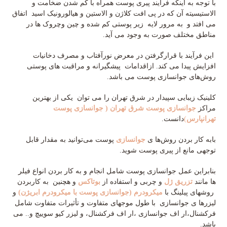
با توجه به اینکه فرآیند پیری پوست همراه با کم شدن ضخامت و
الاستیسیته آن که در پی افت کلاژن و الاستین و هیالورونیک اسید اتفاق
می افتد و به مرور لایه زیر پوستی کم شده و چین وچروک ها در
مناطق مختلف صورت به وجود می آید.
این فرآیند با قرارگرفتن در معرض نورآفتاب و مصرف دخانیات
افزایش پیدا می کند. ازاقدامات پیشگیرانه و مراقبت های پوستی
روش‌های جوانسازی پوست می باشد.
کلینیک زیبایی سپیدار در شرق تهران را می توان یکی از بهترین
مراکز
جوانسازی پوست شرق تهران
(
جوانسازی پوست
تهرانپارس
)
دانست.
بابه کار بردن روش‌ها ی
جوانسازی
پوست می‌توانید به مقدار قابل
توجهی مانع از پیری پوست شوید.
بنابراین عمل جوانسازی پوست شامل انجام و به کار بردن انواع فیلر
ها مانند
تزریق ژل
و چربی و استفاده از
بوتاکس
و هچنین به کاربردن
روشهای پیلینگ با
میکرودرم
(
جوانسازی پوست با میکرودرم ابریژن
)
و
لیزرها ی جوانسازی با طول موجهای متفاوت و تأثیرات متفاوت شامل
فرکشنال،ار اف جوانسازی ،ار اف فرکشنال، و لیزر کیو سوییچ و.. می
باشد.