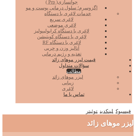
جوانسازی( Prp )
اگزوسرم؛ سلول درمانی پوست و مو
خدمات لاغری با دستگاه
لاغری سریع
لاغری موضعی
لاغری با دستگاه کرایولیپولیز
لاغری با دستگاه کویتیشن
لاغری با دستگاه RF
آنالیز وزن و چربی
تغذیه و رژیم درمانی
قیمت لیزر موهای زائد
سؤالات متداول
مطالب
لیزر موهای زائد
زیبایی
لاغری
تماس با ما
فیسبوک
لینکدین
توئیتر
لیزر موهای زائد