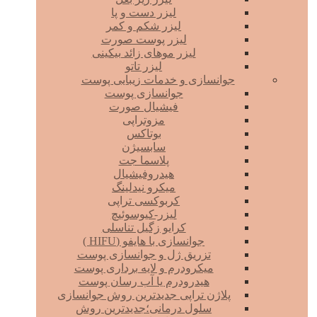
لیزر دست و پا
لیزر شکم و کمر
لیزر پوست صورت
لیزر موهای زائد بیکینی
لیزر تاتو
جوانسازی و خدمات زیبایی پوست
جوانسازی پوست
فیشیال صورت
مزوتراپی
بوتاکس
سابسیژن
پلاسما جت
هیدروفیشیال
میکرو نیدلینگ
کربوکسی تراپی
لیزر-کیوسوئیچ
کرایو زگیل تناسلی
جوانسازی با هایفو (HIFU )
تزریق ژل و جوانسازی پوست
میکرودرم و لایه برداری پوست
هیدرودرم یا آب رسان پوست
پلاژن تراپی جدیدترین روش جوانسازی
سلول درمانی؛جدیدترین روش