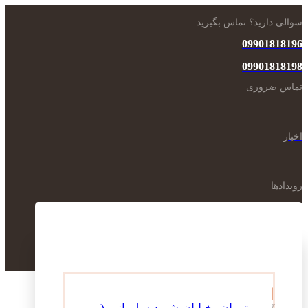
سوالی دارید؟ تماس بگیرید
09901818196
09901818198
تماس ضروری
اخبار
رویدادها