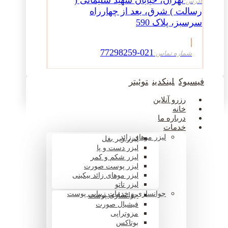
تهران، خیابان شهید سلیمانی (
آدرس:
رسالت ) شرق، بعد از چهارراه
سرسبز، پلاک 590
021-77298259
شماره تماس:
فیسبوک
لینکدین
توئیتر
رزرو آنلاین
خانه
درباره ما
خدمات
لیزر موهای زائد
لیزر زیر بغل
لیزر دست و پا
لیزر شکم و کمر
لیزر پوست صورت
لیزر موهای زائد بیکینی
لیزر تاتو
جوانسازی و خدمات زیبایی پوست
جوانسازی پوست
فیشیال صورت
مزوتراپی
بوتاکس