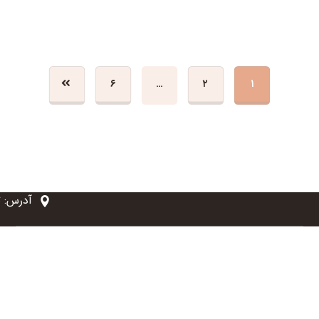
۶
…
۲
۱
آدرس: ت